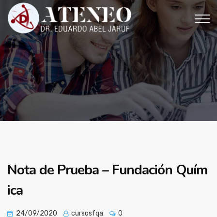
Nota de Prueba – Fundación Quím
ica
24/09/2020
cursosfqa
0