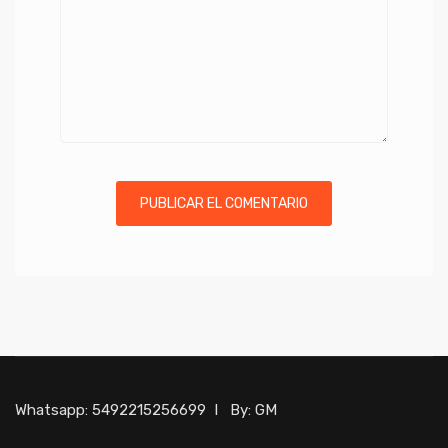
Whatsapp:
5492215256699
I By:
GM