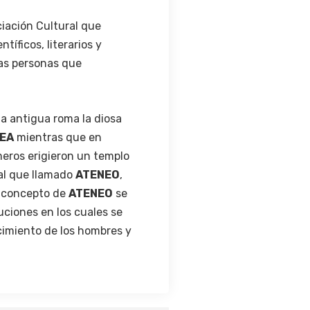
ciación Cultural que
íficos, literarios y
las personas que
la antigua roma la diosa
EA
mientras que en
meros erigieron un templo
 al que llamado
ATENEO
,
el concepto de
ATENEO
se
uciones en los cuales se
ecimiento de los hombres y