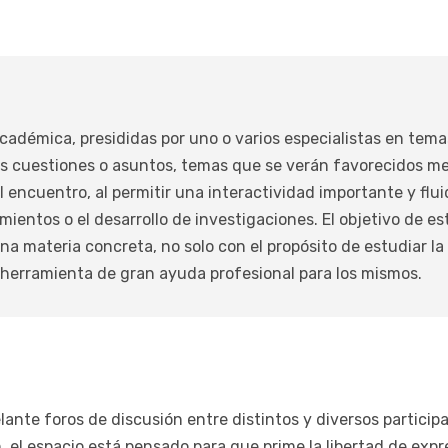
cadémica, presididas por uno o varios especialistas en tema
as cuestiones o asuntos, temas que se verán favorecidos m
l encuentro, al permitir una interactividad importante y flui
mientos o el desarrollo de investigaciones. El objetivo de e
 una materia concreta, no solo con el propósito de estudiar 
na herramienta de gran ayuda profesional para los mismos.
ante foros de discusión entre distintos y diversos participa
 el espacio está pensado para que prime la libertad de expr