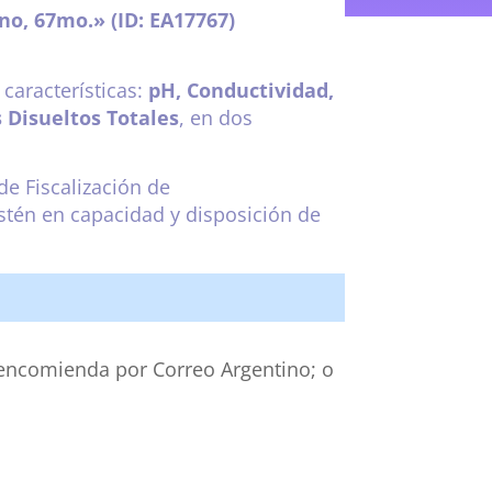
ano, 67mo.»
(ID: EA17767)
 características:
pH, Conductividad,
s Disueltos Totales
, en dos
de Fiscalización de
stén en capacidad y disposición de
a encomienda por Correo Argentino; o