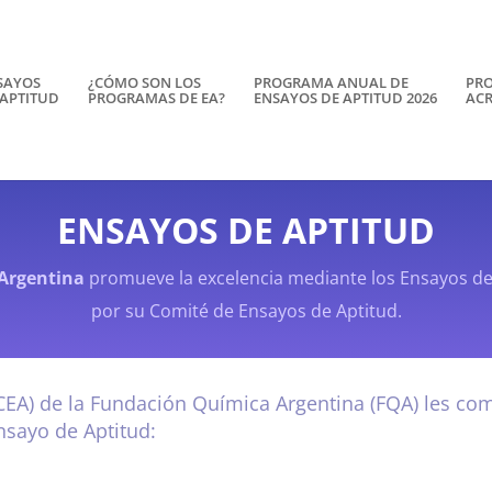
SAYOS
¿CÓMO SON LOS
PROGRAMA ANUAL DE
PRO
 APTITUD
PROGRAMAS DE EA?
ENSAYOS DE APTITUD 2026
ACR
ENSAYOS DE APTITUD
Argentina
promueve la excelencia mediante los Ensayos d
por su Comité de Ensayos de Aptitud.
CEA) de la Fundación Química Argentina (FQA) les com
Ensayo de Aptitud: