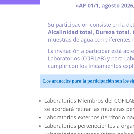
«AP-01/1, agosto 202
Su participación consiste en la de
Alcalinidad total, Dureza total, 
muestras de agua con diferentes n
La invitación a participar está abi
Laboratorios (COFILAB) y para Lab
cumplir con los lineamientos expli
Los aranceles para la participación son los si
Laboratorios Miembros del COFILAB:
se acordará retirar las muestras pe
Laboratorios externos (territorio na
Laboratorios pertenecientes a organi
Laboratorios externos (otros paíse